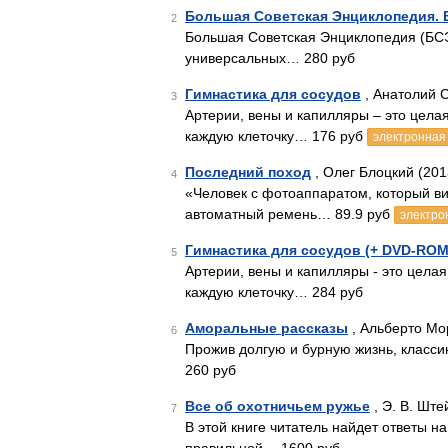
Большая Советская Энциклопедия. В
2
Большая Советская Энциклопедия (БСЭ
универсальных… 280 руб
Гимнастика для сосудов
, Анатолий С
3
Артерии, вены и капилляры – это цела
каждую клеточку… 176 руб
электронная 
Последний поход
, Олег Блоцкий (201
4
«Человек с фотоаппаратом, который ви
автоматный ремень… 89.9 руб
электро
Гимнастика для сосудов (+ DVD-ROM
5
Артерии, вены и капилляры - это цела
каждую клеточку… 284 руб
Аморальные рассказы
, Альберто Мо
6
Прожив долгую и бурную жизнь, класси
260 руб
Все об охотничьем ружье
, Э. В. Ште
7
В этой книге читатель найдет ответы н