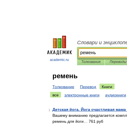
Словари и энциклоп
academic.ru
Толкования
Переводы
ремень
Толкование
Перевод
Книги
все
электронные книги
аудиокниги
Детская йога. Йога счастливая мама 
1
Вашему вниманию предлагается комплек
ремень для йоги… 761 руб