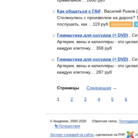
правильной… 1600 руб
Как общаться с ГАИ
, Василий Рыков 
8
Столкнулись с произволом на дороге? Т
послушать, как… 119 руб
аудиокнига
м
Гимнастика для сосудов (+ DVD)
, Си
9
Артерии, вены и капилляры - это цела
каждую клеточку… 358 руб
Гимнастика для сосудов (+ DVD)
, Си
10
Артерии, вены и капилляры - это цела
каждую клеточку… 287 руб
Страницы
Следующая
→
1
2
3
4
5
6
© Академик, 2000-2026
Обратная связь:
Техподдерж
👣 Путешествия
Экспорт словарей на сайты
, сделанные на PHP,
Jo