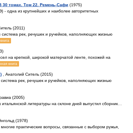
 30 томах. Том 22. Ремень-Сафи
(1975)
) - одна из крупнейших и наиболее авторитетных
итель (2011)
я система рек, речушек и ручейков, наполняющих жизнью
книга
3)
сел на крепкой, широкой матерчатой ленте, похожей на
нная книга
)
, Анатолий Ситель (2015)
я система рек, речушек и ручейков, наполняющих жизнью
равиа (2005)
к итальянской литературы на склоне дней выпустил сборник…
йнгольд (1978)
а многие практические вопросы, связанные с выбором ружья,